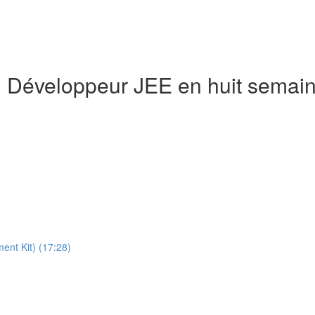
n Développeur JEE en huit semai
ment Kit) (17:28)