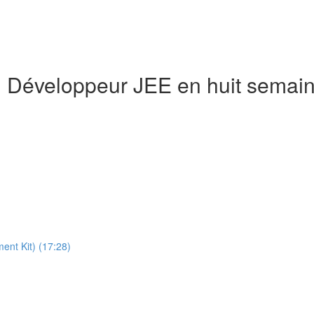
n Développeur JEE en huit semai
ment Kit) (17:28)