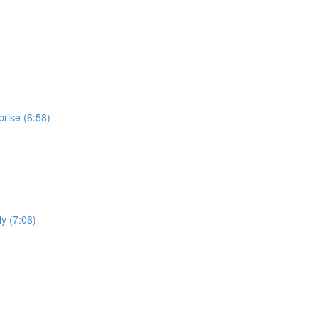
prise (6:58)
ly (7:08)