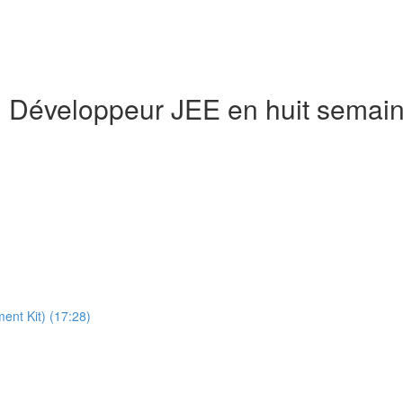
n Développeur JEE en huit semai
ment Kit) (17:28)